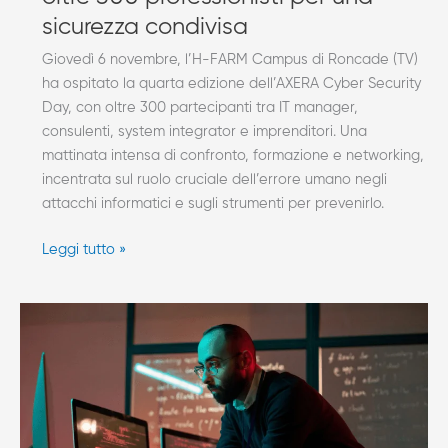
sicurezza condivisa
Giovedì 6 novembre, l’H-FARM Campus di Roncade (TV)
ha ospitato la quarta edizione dell’AXERA Cyber Security
Day, con oltre 300 partecipanti tra IT manager,
consulenti, system integrator e imprenditori. Una
mattinata intensa di confronto, formazione e networking,
incentrata sul ruolo cruciale dell’errore umano negli
attacchi informatici e sugli strumenti per prevenirlo.
Leggi tutto »
NIS2,
si
entra
nel
vivo:
ecco