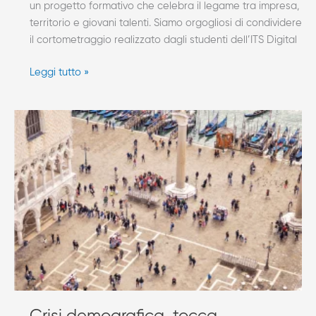
un progetto formativo che celebra il legame tra impresa,
territorio e giovani talenti. Siamo orgogliosi di condividere
il cortometraggio realizzato dagli studenti dell’ITS Digital
Leggi tutto »
Crisi
demografica,
tocca
all’innovazione
“salvare”
il
PIL