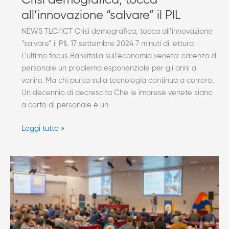
Crisi demografica, tocca
all’innovazione “salvare” il PIL
NEWS TLC/ICT Crisi demografica, tocca all’innovazione
“salvare” il PIL 17 settembre 2024 7 minuti di lettura
L’ultimo focus Bankitalia sull’economia veneta: carenza di
personale un problema esponenziale per gli anni a
venire. Ma chi punta sulla tecnologia continua a correre.
Un decennio di decrescita Che le imprese venete siano
a corto di personale è un
Leggi tutto »
AXERA
Cyber
Security
Day
2024:
interventi