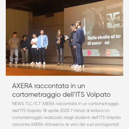
AXERA
raccontata
in
un
cortometraggio
dell’ITS
Volpato
AXERA raccontata in un
cortometraggio dell’ITS Volpato
NEWS TLC/ICT AXERA raccontata in un cortometraggio
dell’ITS Volpato 18 aprile 2025 7 minuti di lettura Un
cortometraggio realizzato dagli studenti dell’ITS Volpato
racconta AXERA attraverso le voci dei suoi protagonisti: