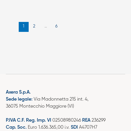
1
2
…
6
Axera S.p.A.
Sede legale:
Via Madonnetta 215 int. 4,
36075 Montecchio Maggiore (VI)
P.IVA C.F. Reg. Imp. VI
02508980246
REA
236299
Cap. Soc.
Euro 1.636.365,00 i.v.
SDI
A4707H7