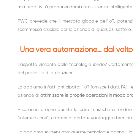
mia redditività proponendomi un’assistenza intelligente
PWC prevede che il mercato globale dell’IoT, potenzi
scommessa cruciale per le aziende di qualsiasi settore.
Una vera automazione… dal volt
L’aspetto vincente delle tecnologie ibride? Certamente
del processo di produzione.
Lo abbiamo infatti anticipato: l’IoT fornisce i dati, l’AI
aziende di
ottimizzare le proprie operazioni in modo pr
E saranno proprio queste le caratteristiche a render
“interrelazione”, capace di portare vantaggi in termini d
Lo abbiamo evidenziato: queste tecnologie danno il loro 