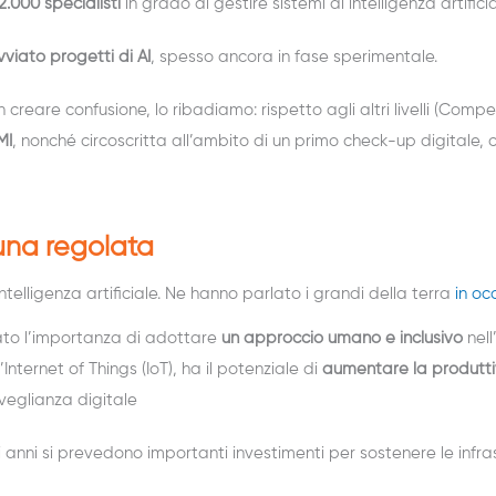
.000 specialisti
in grado di gestire sistemi di intelligenza artificia
vviato progetti di AI
, spesso ancora in fase sperimentale.
n creare confusione, lo ribadiamo: rispetto agli altri livelli (Com
MI
, nonché circoscritta all’ambito di un primo check-up digitale, c
 una regolata
ntelligenza artificiale. Ne hanno parlato i grandi della terra
in oc
eato l’importanza di adottare
un approccio umano e inclusivo
nell
ll’Internet of Things (IoT), ha il potenziale di
aumentare la produttiv
veglianza digitale
i anni si prevedono importanti investimenti per sostenere le infras