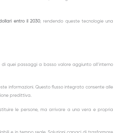
 dollari entro il 2030
, rendendo queste tecnologie una
e di quei passaggi a basso valore aggiunto all’interno
ueste informazioni. Questo flusso integrato consente alle
ione predittiva.
ostituire le persone, ma arrivare a una vera e propria
labili e in tempo reale. Soluzioni capaci di trasformare