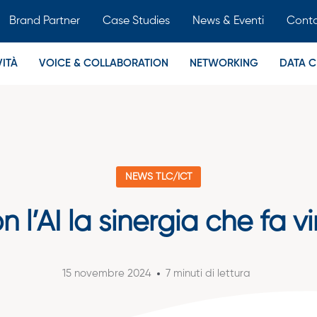
Brand Partner
Case Studies
News & Eventi
Conta
ITÀ
VOICE & COLLABORATION
NETWORKING
DATA C
NEWS TLC/ICT
n l’AI la sinergia che fa v
15 novembre 2024
7 minuti di lettura