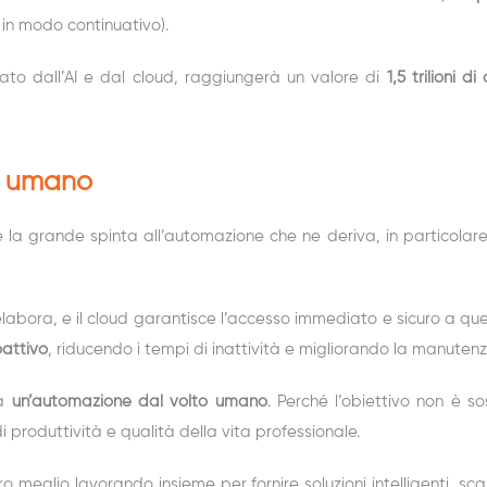
 in modo continuativo).
ato dall’AI e dal cloud, raggiungerà un valore di
1,5 trilioni di
o umano
 la grande spinta all’automazione che ne deriva, in particolar
 li elabora, e il cloud garantisce l’accesso immediato e sicuro a q
oattivo
, riducendo i tempi di inattività e migliorando la manutenz
la
un’automazione dal volto umano
. Perché l’obiettivo non è s
i produttività e qualità della vita professionale.
meglio lavorando insieme per fornire soluzioni intelligenti, sca