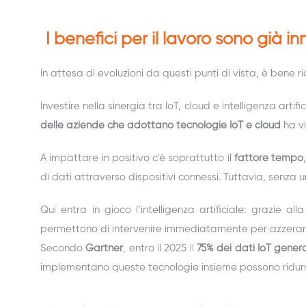
I benefici per il lavoro sono già in
In attesa di evoluzioni da questi punti di vista, è bene 
Investire nella sinergia tra IoT, cloud e intelligenza ar
delle aziende che adottano tecnologie IoT e cloud
ha vi
A impattare in positivo c’è soprattutto il
fattore tempo
di dati attraverso dispositivi connessi. Tuttavia, senza un
Qui entra in gioco l’intelligenza artificiale: grazie 
permettono di intervenire immediatamente per azzerare 
Secondo
Gartner
, entro il 2025 il
75% dei dati IoT gener
implementano queste tecnologie insieme possono ridurre 