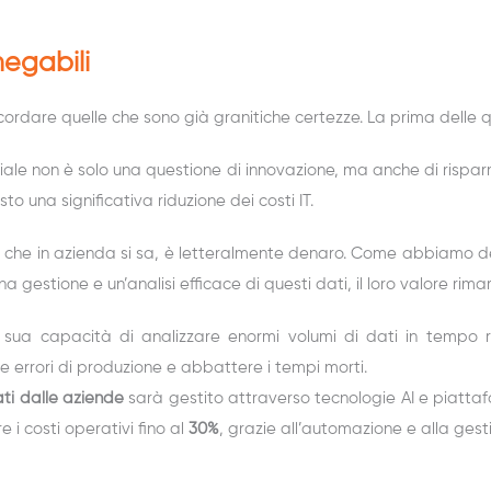
negabili
ricordare quelle che sono già granitiche certezze. La prima delle q
tificiale non è solo una questione di innovazione, ma anche di ris
sto una significativa riduzione dei costi IT.
, che in azienda si sa, è letteralmente denaro. Come abbiamo det
a gestione e un’analisi efficace di questi dati, il loro valore rima
alla sua capacità di analizzare enormi volumi di dati in tempo r
errori di produzione e abbattere i tempi morti.
ati dalle aziende
sarà gestito attraverso tecnologie AI e piatta
i costi operativi fino al
30%
, grazie all’automazione e alla gesti