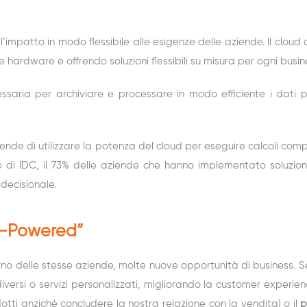
 l’impatto in modo flessibile alle esigenze delle aziende. Il clou
re hardware e offrendo soluzioni flessibili su misura per ogni busin
ecessaria per archiviare e processare in modo efficiente i dati
ziende di utilizzare la potenza del cloud per eseguire calcoli com
dio di IDC, il 73% delle aziende che hanno implementato soluzio
 decisionale.
AI-Powered”
terno delle stesse aziende, molte nuove opportunità di business. Se
iversi o servizi personalizzati, migliorando la customer experie
rodotti anziché concludere la nostra relazione con la vendita) o il
p