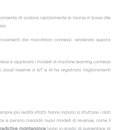
d consente di scalare rapidamente le risorse in base alle
ess.
 provenienti dai macchinari connessi, rendendo questa
plessi e applicare i modelli di machine learning connessi
ni cloud insieme a IoT e AI ha registrato miglioramenti
mpre più realtà infatti hanno iniziato a sfruttare i dati
nce e persino creando nuovi modelli di revenue, come il
redictive maintenance
(sono in grado di aumentare la