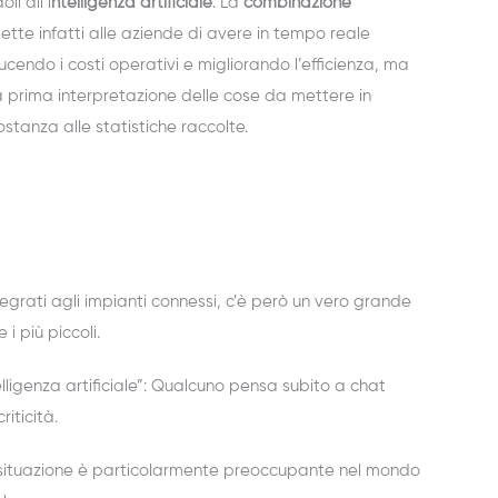
li all’i
ntelligenza artificiale
. La
combinazione
tte infatti alle aziende di avere in tempo reale
ducendo i costi operativi e migliorando l’efficienza, ma
prima interpretazione delle cose da mettere in
tanza alle statistiche raccolte.
tegrati agli impianti connessi, c’è però un vero grande
i più piccoli.
ligenza artificiale”: Qualcuno pensa subito a chat
iticità.
a situazione è particolarmente preoccupante nel mondo