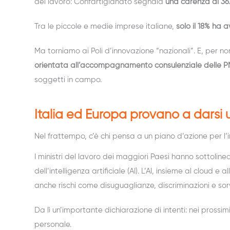
del lavoro: Confartigianato segnala
una carenza di 362
Tra le piccole e medie imprese italiane,
solo il 18% ha a
Ma torniamo ai Poli d’innovazione “nazionali”. E, per no
orientata all’accompagnamento consulenziale delle P
soggetti in campo.
Italia ed Europa provano a darsi
Nel frattempo, c’è chi pensa a un piano d’azione per l’i
I ministri del lavoro dei maggiori Paesi hanno sottolin
dell’intelligenza artificiale (AI). L’AI, insieme al cloud e a
anche rischi come disuguaglianze, discriminazioni e sor
Da lì un’importante dichiarazione di intenti: nei prossim
personale.