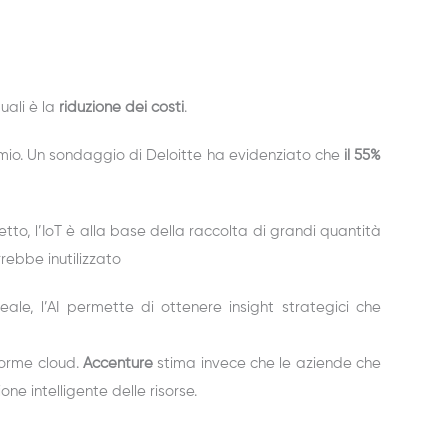
uali è la
riduzione dei costi
.
parmio. Un sondaggio di Deloitte ha evidenziato che
il 55%
to, l’IoT è alla base della raccolta di grandi quantità
rrebbe inutilizzato
eale, l’AI permette di ottenere insight strategici che
forme cloud.
Accenture
stima invece che le aziende che
one intelligente delle risorse.