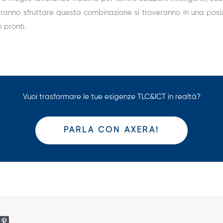
ranno sfruttare questa combinazione si troveranno in una posizio
 pronti.
Vuoi trasformare le tue esigenze TLC&ICT in realtà?
PARLA CON AXERA!