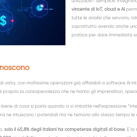
utilizzabili? Semplice: integrando
vincente di IoT, cloud e AI
perme
tutte le analisi che servono, ri
soprattutto avendo anche una 
pratica per dare immediata sos
conoscono
 vista, con moltissime operazioni già affidabili a software AI in
 è proprio la consapevolezza che ne hanno gli imprenditori, specie 
ne di cosa si parla quando ci si imbatte nell’espressione “intel
ra ne intuiscono i potenziali ma ne temono allo stesso tempo le cr
o,
solo il 45,8% degli italiani ha competenze digitali di base
. E l