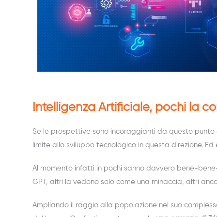
Intelligenza Artificiale, pochi la 
Se le prospettive sono incoraggianti da questo punto di
limite allo sviluppo tecnologico in questa direzione. Ed
Al momento infatti in pochi sanno davvero bene-bene-be
GPT, altri la vedono solo come una minaccia, altri anco
Ampliando il raggio alla popolazione nel suo compless