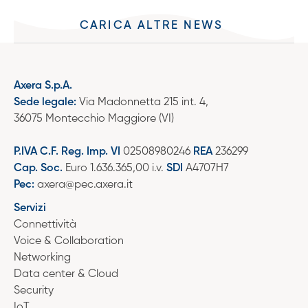
CARICA ALTRE NEWS
Axera S.p.A.
Sede legale:
Via Madonnetta 215 int. 4,
36075 Montecchio Maggiore (VI)
P.IVA C.F. Reg. Imp. VI
02508980246
REA
236299
Cap. Soc.
Euro 1.636.365,00 i.v.
SDI
A4707H7
Pec:
axera@pec.axera.it
Servizi
Connettività
Voice & Collaboration
Networking
Data center & Cloud
Security
IoT