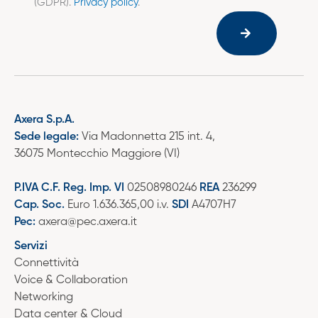
(GDPR).
Privacy policy
.
Axera S.p.A.
Sede legale:
Via Madonnetta 215 int. 4,
36075 Montecchio Maggiore (VI)
P.IVA C.F. Reg. Imp. VI
02508980246
REA
236299
Cap. Soc.
Euro 1.636.365,00 i.v.
SDI
A4707H7
Pec:
axera@pec.axera.it
Servizi
Connettività
Voice & Collaboration
Networking
Data center & Cloud