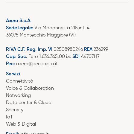
Axera S.p.A.
Sede legale:
Via Madonnetta 215 int. 4,
36075 Montecchio Maggiore (VI)
P.IVA C.F. Reg. Imp. VI
02508980246
REA
236299
Cap. Soc.
Euro 1.636.365,00 i.v.
SDI
A4707H7
Pec:
axera@pec.axera.it
Servizi
Connettività
Voice & Collaboration
Networking
Data center & Cloud
Security
IoT
Web & Digital