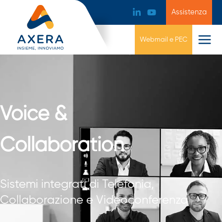
Assistenza
Webmail e PEC
Voice &
Collaboration
Sistemi integrati di Telefonia,
Collaborazione e Videoconferenza