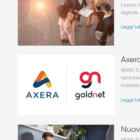
2024,
il piano
le
digitale.
nuove
misure
Leggi tu
per
imprese
Axera
Axera
acquisis
NEWS TLC
il
territori
ramo
business
TLC
di
Leggi tu
Goldnet
Nuove
Nuove
regole