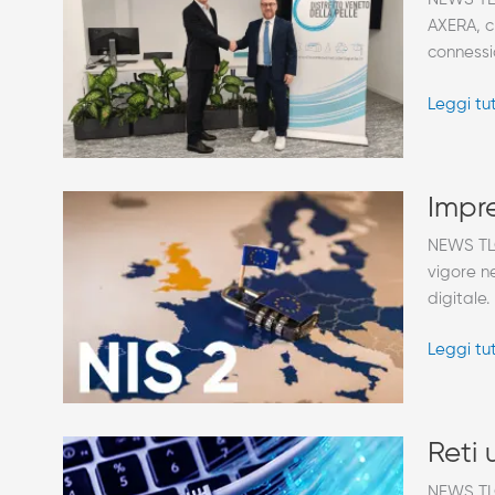
Veneto
AXERA, c
della
connessio
Pelle
vola
Leggi tu
sulla
rete
con
AXERA
Imprese
Impre
e
NEWS TLC
Cybersec
vigore n
tempo
digitale
di
preparar
Leggi tu
alla
Direttiva
NIS
2
Reti
Reti 
ultravelo
NEWS TLC