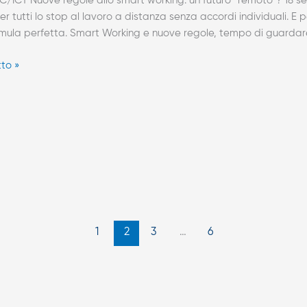
/ICT Nuove regole allo smart working: un futuro “remoto”? 18 se
r tutti lo stop al lavoro a distanza senza accordi individuali. E p
rmula perfetta. Smart Working e nuove regole, tempo di guardar
tto »
”?
1
2
3
…
6