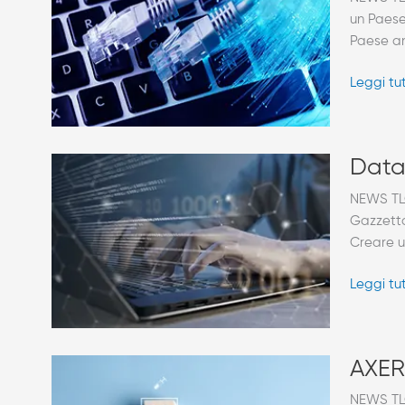
e
un Paese
quell’Ital
Paese an
non
ancora
Leggi tu
a
1
Giga
Data
Data 
Act,
NEWS TLC/
le
Gazzetta
regole
Creare u
per
difender
Leggi tu
(e
far
fruttare)
i
AXERA
AXERA
dati
People
NEWS TLC
aziendal