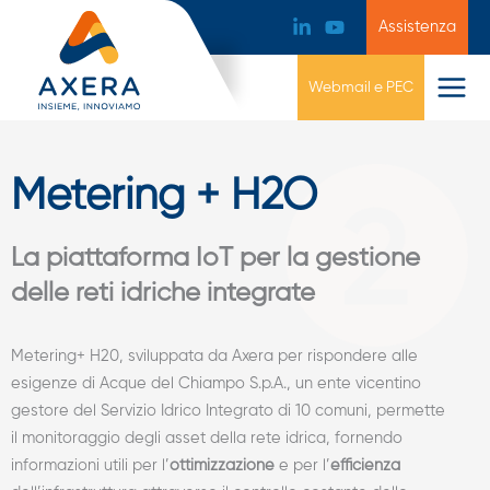
Assistenza
Webmail e PEC
Metering + H2O
La piattaforma IoT per la gestione
delle reti idriche integrate
Metering+ H20, sviluppata da Axera per rispondere alle
esigenze di Acque del Chiampo S.p.A., un ente vicentino
gestore del Servizio Idrico Integrato di 10 comuni, permette
il monitoraggio degli asset della rete idrica, fornendo
informazioni utili per l’
ottimizzazione
e per l’
efficienza