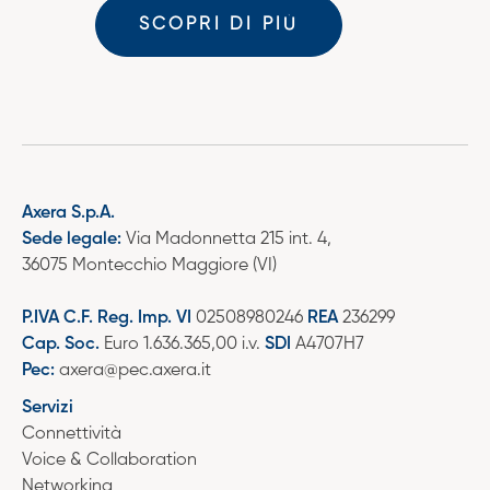
SCOPRI DI PIÙ
Axera S.p.A.
Sede legale:
Via Madonnetta 215 int. 4,
36075 Montecchio Maggiore (VI)
P.IVA C.F. Reg. Imp. VI
02508980246
REA
236299
Cap. Soc.
Euro 1.636.365,00 i.v.
SDI
A4707H7
Pec:
axera@pec.axera.it
Servizi
Connettività
Voice & Collaboration
Networking