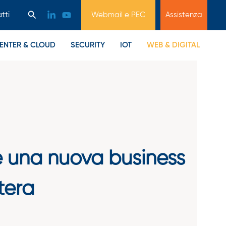
Cerca
tti
Webmail e PEC
Assistenza
ENTER & CLOUD
SECURITY
IOT
WEB & DIGITAL
ce una nuova business
tera