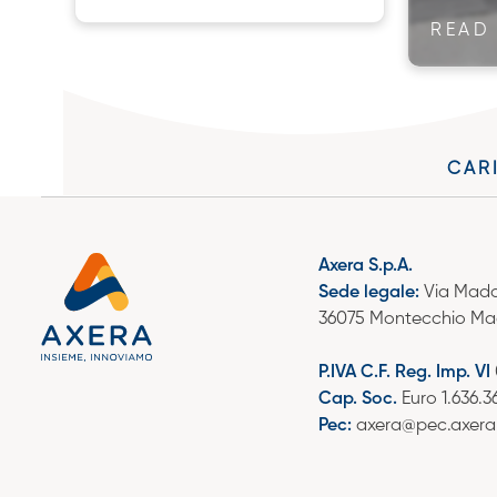
READ
CAR
Axera S.p.A.
Sede legale:
Via Madon
36075 Montecchio Mag
P.IVA C.F. Reg. Imp. VI
Cap. Soc.
Euro 1.636.36
Pec:
axera@pec.axera.