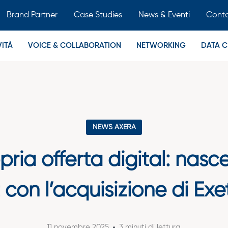
Brand Partner
Case Studies
News & Eventi
Conta
ITÀ
VOICE & COLLABORATION
NETWORKING
DATA C
NEWS AXERA
ria offerta digital: nas
t con l’acquisizione di Exe
11 novembre 2025
3 minuti di lettura