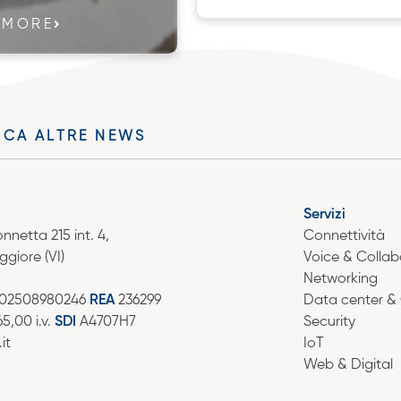
 MORE
ICA ALTRE NEWS
Servizi
netta 215 int. 4,
Connettività
giore (VI)
Voice & Collab
Networking
02508980246
REA
236299
Data center &
5,00 i.v.
SDI
A4707H7
Security
it
IoT
Web & Digital