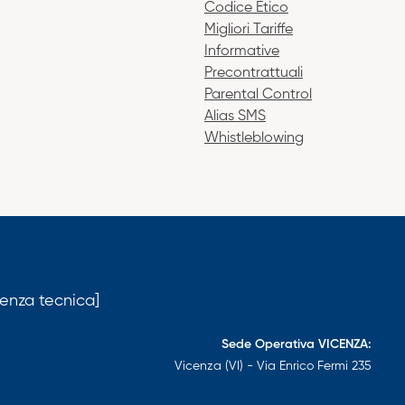
Codice Etico
Migliori Tariffe
Informative
Precontrattuali
Parental Control
Alias SMS
Whistleblowing
tenza tecnica]
Sede Operativa VICENZA:
Vicenza (VI) - Via Enrico Fermi 235