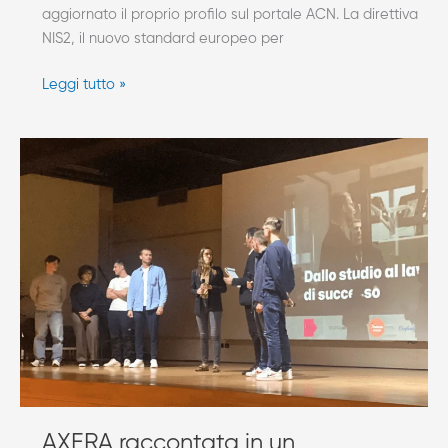
aggiornato il proprio profilo sul portale ACN. La direttiva
NIS2, il nuovo standard europeo per
Leggi tutto »
AXERA
raccontata
in
un
cortometraggio
dell’ITS
Volpato
AXERA raccontata in un