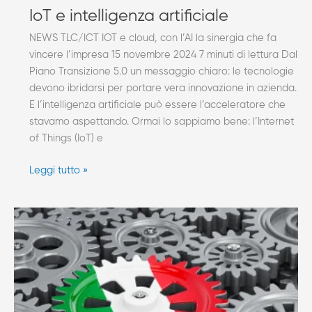
IoT e intelligenza artificiale
NEWS TLC/ICT IOT e cloud, con l’AI la sinergia che fa
vincere l’impresa 15 novembre 2024 7 minuti di lettura Dal
Piano Transizione 5.0 un messaggio chiaro: le tecnologie
devono ibridarsi per portare vera innovazione in azienda.
E l’intelligenza artificiale può essere l’acceleratore che
stavamo aspettando. Ormai lo sappiamo bene: l’Internet
of Things (IoT) e
Leggi tutto »
Transizione
digitale
per
tutti,
ecco
i