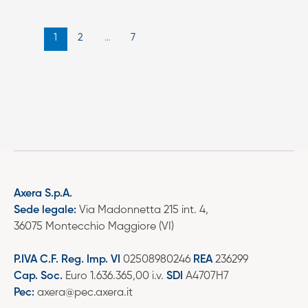
1
2
…
7
Axera S.p.A.
Sede legale:
Via Madonnetta 215 int. 4,
36075 Montecchio Maggiore (VI)
P.IVA C.F. Reg. Imp. VI
02508980246
REA
236299
Cap. Soc.
Euro 1.636.365,00 i.v.
SDI
A4707H7
Pec:
axera@pec.axera.it