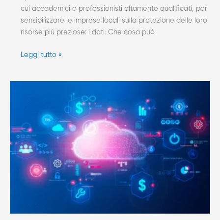
cui accademici e professionisti altamente qualificati, per
sensibilizzare le imprese locali sulla protezione delle loro
risorse più preziose: i dati. Che cosa può
Leggi tutto »
IoT
e
intelligenza
artificiale