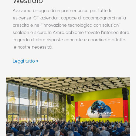
Westrafo
Avevamo bisogno di un partner unico per tutte le
esigenze ICT aziendali, capace di accompagnarci nella
crescita e nell’innovazione tecnologica con soluzioni
scalabili e sicure. In Axera abbiamo trovato l’interlocutore
in grado di dare risposte concrete e coordinate a tutte
le nostre necessità.
Leggi tutto »
AXERA
Cyber
Security
Day
2025:
oltre
300
professionisti