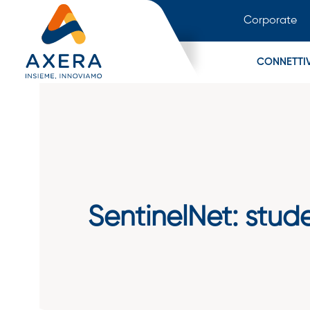
Corporate
CONNETTIV
SentinelNet: stud