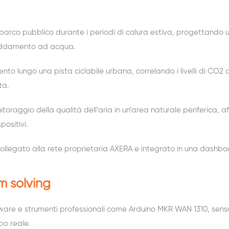
n parco pubblico durante i periodi di calura estiva, progettando u
freddamento ad acqua.
ento lungo una pista ciclabile urbana, correlando i livelli di CO2 a
ta.
itoraggio della qualità dell’aria in un’area naturale periferica,
ositivi.
collegato alla rete proprietaria AXERA e integrato in una dashb
m solving
dware e strumenti professionali come Arduino MKR WAN 1310, sen
po reale.