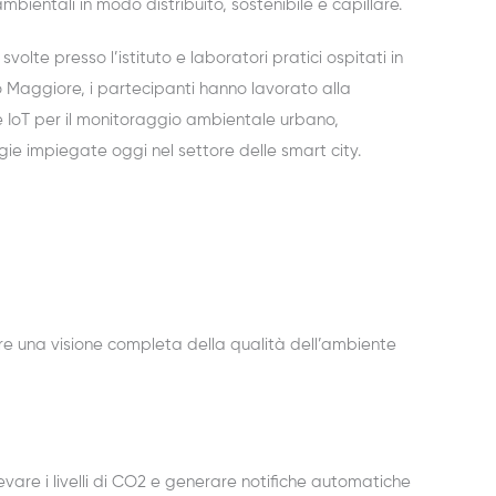
bientali in modo distribuito, sostenibile e capillare.
 svolte presso l’istituto e laboratori pratici ospitati in
aggiore, i partecipanti hanno lavorato alla
 IoT per il monitoraggio ambientale urbano,
gie impiegate oggi nel settore delle smart city.
ere una visione completa della qualità dell’ambiente
levare i livelli di CO2 e generare notifiche automatiche