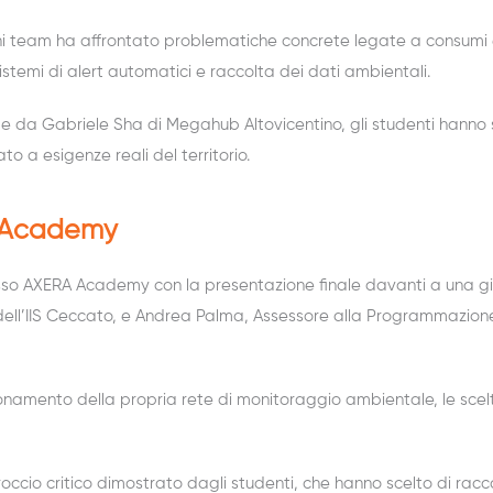
ogni team ha affrontato problematiche concrete legate a consumi e
stemi di alert automatici e raccolta dei dati ambientali.
 e da Gabriele Sha di Megahub Altovicentino, gli studenti hanno 
o a esigenze reali del territorio.
A Academy
resso AXERA Academy con la presentazione finale davanti a una g
l’IIS Ceccato, e Andrea Palma, Assessore alla Programmazione e 
ionamento della propria rete di monitoraggio ambientale, le scelte
ccio critico dimostrato dagli studenti, che hanno scelto di racco