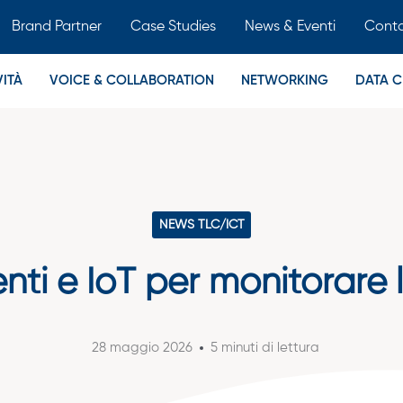
Brand Partner
Case Studies
News & Eventi
Conta
ITÀ
VOICE & COLLABORATION
NETWORKING
DATA C
NEWS TLC/ICT
enti e IoT per monitorare
28 maggio 2026
5 minuti di lettura