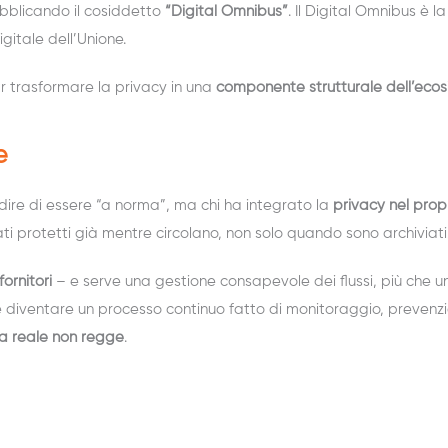
pubblicando il cosiddetto
“Digital Omnibus”
. Il Digital Omnibus è
gitale dell’Unione.
tr trasformare la privacy in una
componente strutturale dell’ecos
e
 dire di essere “a norma”, ma chi ha integrato la
privacy nel prop
ati protetti già mentre circolano, non solo quando sono archiviati
ornitori
– e serve una gestione consapevole dei flussi, più che un
diventare un processo continuo fatto di monitoraggio, prevenzion
za reale non regge
.