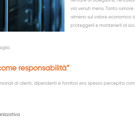
tentare di adeguarsi, l’entusia
via venuti meno. Tanto rumore p
almeno sul valore economico de
proteggerli e mantenerli al sic
glio.
 come responsabilità”
sonali di clienti, dipendenti e fornitori era spesso percepita c
anizzativa