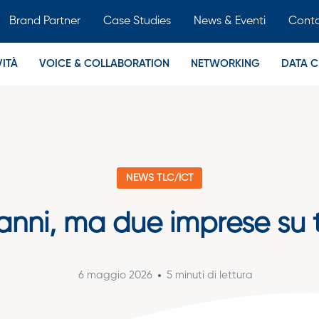
Brand Partner
Case Studies
News & Eventi
Conta
ITÀ
VOICE & COLLABORATION
NETWORKING
DATA C
NEWS TLC/ICT
anni, ma due imprese su t
6 maggio 2026
5 minuti di lettura