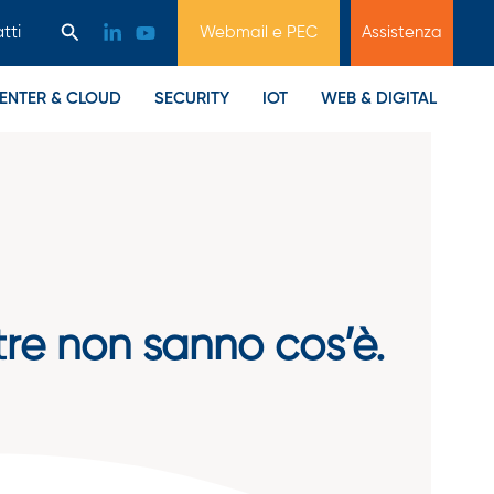
Cerca
tti
Webmail e PEC
Assistenza
ENTER & CLOUD
SECURITY
IOT
WEB & DIGITAL
re non sanno cos’è.