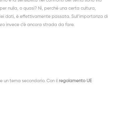
smo e la sensibilità nei confronti del tema sono via
er nulla, o quasi? Nì, perché una certa cultura,
i dati, è effettivamente passata. Sull’importanza di
uro invece c’è ancora strada da fare.
ome un tema secondario. Con il
regolamento UE