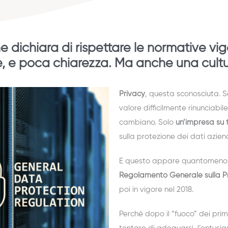
e dichiara di rispettare le normative vig
se, e poca chiarezza. Ma anche una cul
Privacy
, questa sconosciuta. 
valore difficilmente rinunciabil
cambiano. Solo
un’impresa su 
sulla protezione dei dati azien
E questo appare quantomeno b
Regolamento Generale sulla Pr
poi in vigore nel 2018.
Perché dopo il “fuoco” dei prim