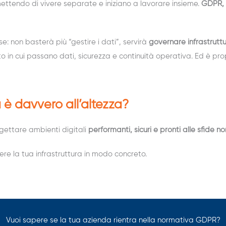
mettendo di vivere separate e iniziano a lavorare insieme.
GDPR, 
: non basterà più “gestire i dati”, servirà
governare infrastruttu
nto in cui passano dati, sicurezza e continuità operativa. Ed è pro
a è davvero all’altezza?
gettare ambienti digitali
performanti, sicuri e pronti alle sfide 
e la tua infrastruttura in modo concreto.
Vuoi sapere se la tua azienda rientra nella normativa GDPR?