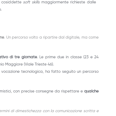
le cosiddette
soft skills
maggiormente richieste dalle
.
ene
. Un percorso volto a ripartire dal digitale, ma come
tivo di tre giornate
. Le prime due in classe (23 e 24
o Maggiore (Viale Trieste 46).
 a vocazione tecnologica, ha fatto seguito un percorso
emistici, con precise consegne da rispettare e
qualc
he
rmini di dimestichezza con la comunicazione scritta e