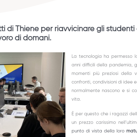
ti di Thiene per riavvicinare gli studenti 
voro di domani.
La tecnologia ha permesso l
anni difficili della pandemia,
momenti più preziosi della vi
confronti, condivisioni di idee 
normalmente nascono e si con
vita.
È per questo che i ragazzi del
un prezzo carissimo nell’ultim
punto di vista della loro
matu