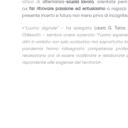
ottica di
alternanza-
scuola lavoro
, orientate per
cui
far ritrovare passione ed entusiasmo
a ragazzi 
presente incerto e futuro non meno privo di incognite.
«
“Luomo digitale”
– ha spiegato
Laura G. Turco
,
Chilesotti –
sembra avere azzerato “l’uomo esperienz
altri in ambito non solo scolastico ma soprattutto lav
pandemia hanno ridisegnato competenze professi
necessitano ora di essere ricalibrate e rielaborate 
rispondente alle esigenze del territorio
».