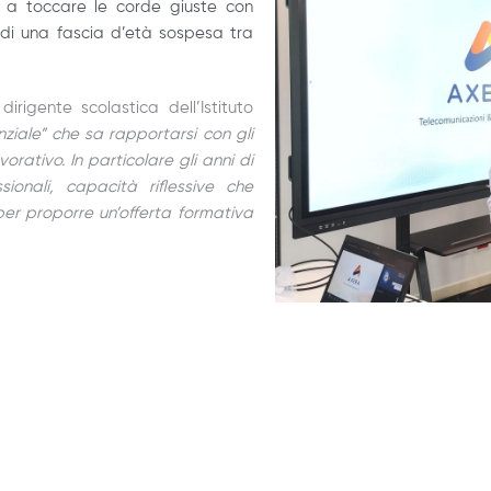
ò a toccare le corde giuste con
di una fascia d’età sospesa tra
 dirigente scolastica dell’Istituto
iale” che sa rapportarsi con gli
orativo. In particolare gli anni di
onali, capacità riflessive che
per proporre un’offerta formativa