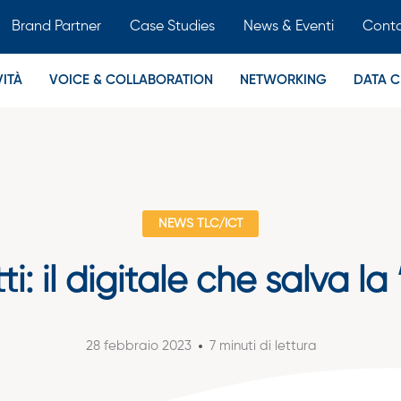
Brand Partner
Case Studies
News & Eventi
Conta
ITÀ
VOICE & COLLABORATION
NETWORKING
DATA C
NEWS TLC/ICT
i: il digitale che salva 
28 febbraio 2023
7 minuti di lettura