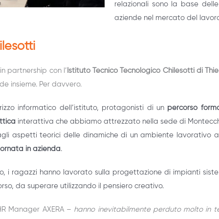
relazionali sono la base del
aziende nel mercato del lavoro
lesotti
n partnership con l’
Istituto Tecnico Tecnologico Chilesotti di Thi
nde insieme. Per davvero.
rizzo informatico
dell’istituto, protagonisti di un
percorso forma
ttica
interattiva che abbiamo attrezzato nella sede di Montecchi
 agli aspetti teorici delle dinamiche di un ambiente lavorativo
iornata in azienda
.
, i ragazzi hanno lavorato sulla progettazione di impianti sist
o, da superare utilizzando il pensiero creativo.
 HR Manager AXERA –
hanno inevitabilmente perduto molto in te