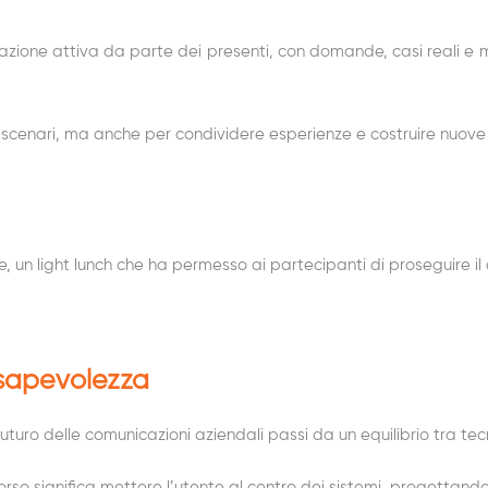
zione attiva da parte dei presenti, con domande, casi reali e m
scenari, ma anche per condividere esperienze e costruire nuove c
e,
un light lunch
che ha permesso ai partecipanti di proseguire il 
nsapevolezza
uro delle comunicazioni aziendali passi da un equilibrio tra tec
o significa mettere l’utente al centro dei sistemi, progettando