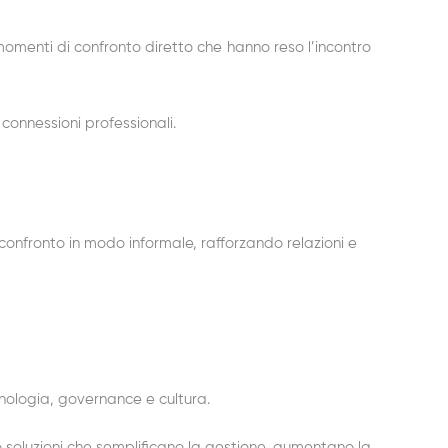
omenti di confronto diretto che hanno reso l’incontro
onnessioni professionali.
confronto in modo informale, rafforzando relazioni e
nologia, governance e cultura.
 soluzioni che semplificano la gestione, aumentano la