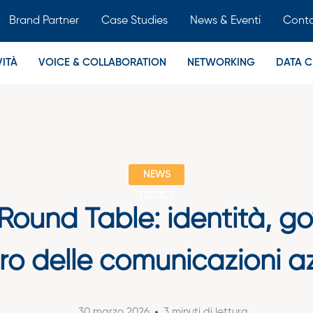
Brand Partner
Case Studies
News & Eventi
Conta
ITÀ
VOICE & COLLABORATION
NETWORKING
DATA C
NEWS
TLC/ICT
ound Table: identità, g
ro delle comunicazioni a
30 marzo 2026
3 minuti di lettura