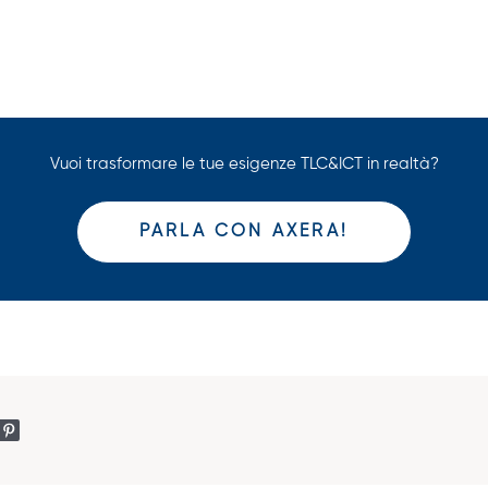
Vuoi trasformare le tue esigenze TLC&ICT in realtà?
PARLA CON AXERA!