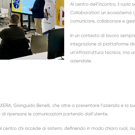
Al centro dell’incontro, il ruol
Collaboration: un ecosistema d
comunicare, collaborare e gestir
In un contesto di lavoro sempre 
integrazione di piattaforme di
un’infrastruttura tecnica, ma u
aziendale.
 AXERA
,
Gianguido Benelli
,
che
oltre a presentare l’azienda e la s
tà di ripensare le comunicazioni partend
o
dall’utente.
 centro chi accede ai sistemi, definendo in modo chiaro ruoli, au