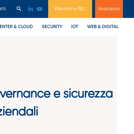
Cerca
tti
Webmail e PEC
Assistenza
ENTER & CLOUD
SECURITY
IOT
WEB & DIGITAL
overnance e sicurezza
ziendali