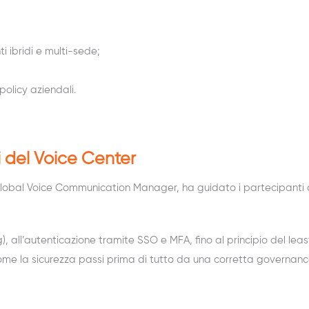
i ibridi e multi-sede;
olicy aziendali.
i del Voice Center
Global Voice
Communication
Manager, ha guidato i partecipanti a
g
), all’autenticazione tramite SSO e MFA, fino al principio del
leas
me la sicurezza passi prima di tutto da una corretta governance