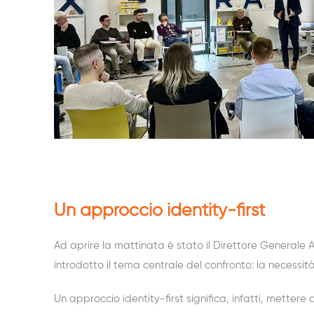
Un approccio identity-first
Ad aprire
la mattinata
è stato
il Direttore Generale
introdotto il tema centrale
del confronto
: la necessi
Un approccio
identity
-first significa
, infatti,
mettere al