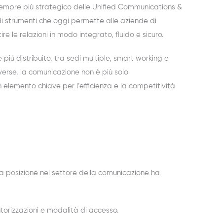
o sempre più strategico delle
Unified
Communications &
i strumenti che oggi permette alle aziende di
e le relazioni in modo integrato, fluido e sicuro.
più distribuito, tra sedi multiple, smart working e
verse, la comunicazione non è più solo
n elemento chiave per l’efficienza e la competitività
ua
posizione nel settore della comu
ni
cazion
e
ha
torizzazioni e modalità di accesso.