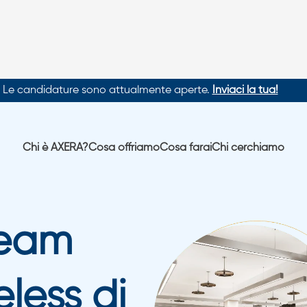
Le candidature sono attualmente aperte.
Inviaci la tua!
Chi è AXERA?
Cosa offriamo
Cosa farai
Chi cerchiamo
eam
less
di