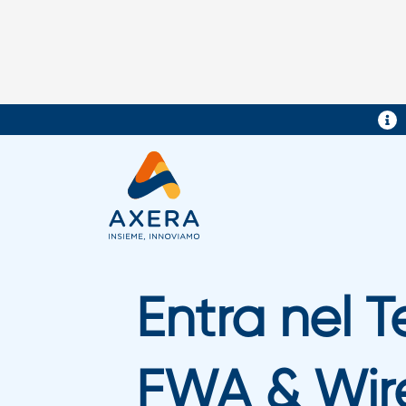
Entra nel
T
FWA & Wire