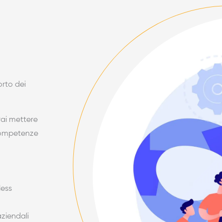
orto dei
rai mettere
 competenze
less
aziendali