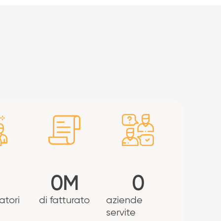
0
M
0
atori
di fatturato
aziende
servite