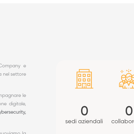
P Company e
a nel settore
mpagnare le
ne digitale,
0
0
bersecurity,
sedi aziendali
collabor
omuoviamo la