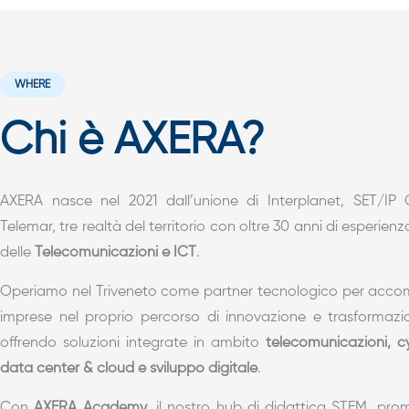
WHERE
Chi è AXERA?
AXERA nasce nel 2021 dall’unione di Interplanet, SET/I
Telemar, tre realtà del territorio con oltre 30 anni di esperienz
delle
Telecomunicazioni e ICT
.
Operiamo nel Triveneto come partner tecnologico per acco
imprese nel proprio percorso di innovazione e trasformazio
offrendo soluzioni integrate in ambito
telecomunicazioni, cy
data center & cloud e sviluppo digitale
.
Con
AXERA Academy
, il nostro hub di didattica STEM, pr