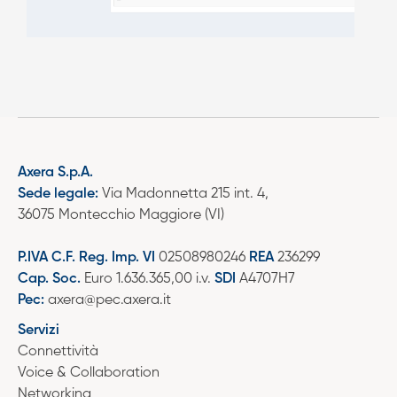
Axera S.p.A.
Sede legale:
Via Madonnetta 215 int. 4,
36075 Montecchio Maggiore (VI)
P.IVA C.F. Reg. Imp. VI
02508980246
REA
236299
Cap. Soc.
Euro 1.636.365,00 i.v.
SDI
A4707H7
Pec:
axera@pec.axera.it
Servizi
Connettività
Voice & Collaboration
Networking