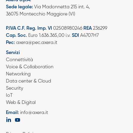
Sede legale:
Via Madonnetta 215 int. 4,
36075 Montecchio Maggiore (VI)
P.IVA C.F. Reg. Imp. VI
02508980246
REA
236299
Cap. Soc.
Euro 1.636.365,00 i.v.
SDI
A4707H7
Pec:
axera@pec.axera.it
Servizi
Connettività
Voice & Collaboration
Networking
Data center & Cloud
Security
IoT
Web & Digital
Email:
info@axera.it