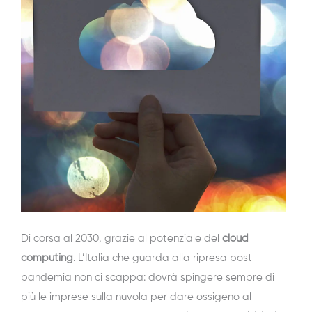
Di corsa al 2030, grazie al potenziale del
cloud
computing
. L’Italia che guarda alla ripresa post
pandemia non ci scappa: dovrà spingere sempre di
più le imprese sulla nuvola per dare ossigeno al