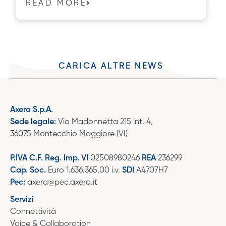
READ MORE
CARICA ALTRE NEWS
Axera S.p.A.
Sede legale:
Via Madonnetta 215 int. 4,
36075 Montecchio Maggiore (VI)
P.IVA C.F. Reg. Imp. VI
02508980246
REA
236299
Cap. Soc.
Euro 1.636.365,00 i.v.
SDI
A4707H7
Pec:
axera@pec.axera.it
Servizi
Connettività
Voice & Collaboration