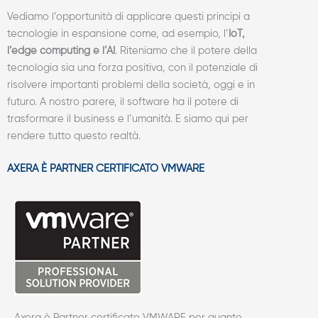
Vediamo l’opportunità di applicare questi principi a
tecnologie in espansione come, ad esempio, l’
IoT,
l’edge computing e l’AI
. Riteniamo che il potere della
tecnologia sia una forza positiva, con il potenziale di
risolvere importanti problemi della società, oggi e in
futuro. A nostro parere, il software ha il potere di
trasformare il business e l’umanità. E siamo qui per
rendere tutto questo realtà.
AXERA È PARTNER CERTIFICATO VMWARE