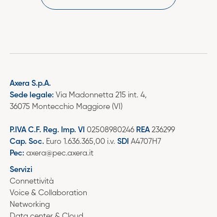
Axera S.p.A.
Sede legale:
Via Madonnetta 215 int. 4,
36075 Montecchio Maggiore (VI)
P.IVA C.F. Reg. Imp. VI
02508980246
REA
236299
Cap. Soc.
Euro 1.636.365,00 i.v.
SDI
A4707H7
Pec:
axera@pec.axera.it
Servizi
Connettività
Voice & Collaboration
Networking
Data center & Cloud