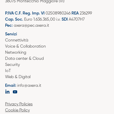
36075 Montecchio Maggiore (VI)
P.IVA C.F. Reg. Imp. VI
02508980246
REA
236299
Cap. Soc.
Euro 1.636.365,00 i.v.
SDI
A4707H7
Pec:
axera@pec.axera.it
Servizi
Connettività
Voice & Collaboration
Networking
Data center & Cloud
Security
IoT
Web & Digital
Email:
info@axera.it
Privacy Policies
Cookie Policy