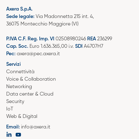
Axera S.p.A.
Sede legale:
Via Madonnetta 215 int. 4,
36075 Montecchio Maggiore (VI)
P.IVA C.F. Reg. Imp. VI
02508980246
REA
236299
Cap. Soc.
Euro 1.636.365,00 i.v.
SDI
A4707H7
Pec:
axera@pec.axera.it
Servizi
Connettività
Voice & Collaboration
Networking
Data center & Cloud
Security
IoT
Web & Digital
Email:
info@axera.it