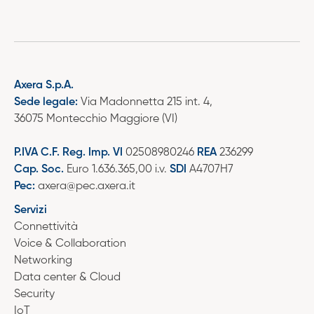
Axera S.p.A.
Sede legale:
Via Madonnetta 215 int. 4,
36075 Montecchio Maggiore (VI)
P.IVA C.F. Reg. Imp. VI
02508980246
REA
236299
Cap. Soc.
Euro 1.636.365,00 i.v.
SDI
A4707H7
Pec:
axera@pec.axera.it
Servizi
Connettività
Voice & Collaboration
Networking
Data center & Cloud
Security
IoT